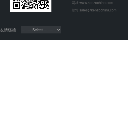
网址:www.kenzochina.com
邮箱:sales@kenzochina.com
友情链接